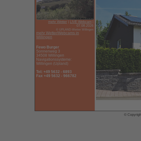
mehr Wetter
|
LIVE Webcam
|
07.08.2026
© UPLAND-Wetter Willingen
mehr Wetter/Webcams in
Willingen
Fewo Burger
Sonnenweg 3
34508 Willingen
Navigationssysteme:
Willingen (Upland)
Tel: +49 5632 - 6893
Fax +49 5632 - 966782
© Copyrig