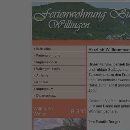
» Startseite
Herzlich Willkommen.
» Ferienwohnung
» Impressionen
Unser Familienbetrieb li
» Willingen Tipps
und ruhiger Südlage, nu
Zentrum und zu den Freiz
» Anfahrt
und Gesundheitsanwendung
» Kontakt
Nähe, zum nächst gelegen
» Impressum
200 m.
» Datenschutz
Gestalten Sie Ihre Urlau
Lust und Laune und genie
Willingen
18.3°C
Wohnatmosphäre.
Wetter
Ihre Familie Burger